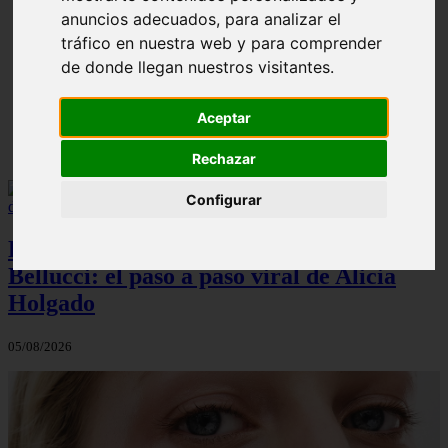
anuncios adecuados, para analizar el
¿Cuál es la mejor crema anticelulíticas? opiniones y
❮
❯
tráfico en nuestra web y para comprender
análisis
de donde llegan nuestros visitantes.
Aceptar
Rechazar
Configurar
El maquillaje atemporal de Monica
Bellucci: el paso a paso viral de Alicia
Holgado
05/08/2026