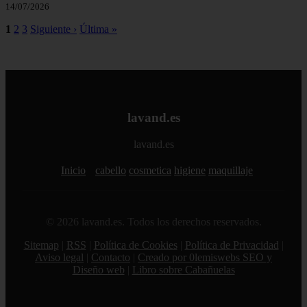
14/07/2026
1
2
3
Siguiente ›
Última »
lavand.es
lavand.es
Inicio
cabello
cosmetica
higiene
maquillaje
© 2026 lavand.es. Todos los derechos reservados.
Sitemap
|
RSS
|
Política de Cookies
|
Política de Privacidad
|
Aviso legal
|
Contacto
|
Creado por 0lemiswebs SEO y
Diseño web
|
Libro sobre Cabañuelas