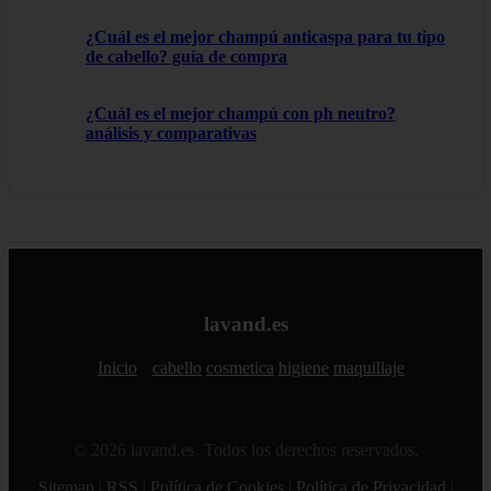
¿Cuál es el mejor champú anticaspa para tu tipo
de cabello? guía de compra
¿Cuál es el mejor champú con ph neutro?
análisis y comparativas
lavand.es
Inicio
cabello
cosmetica
higiene
maquillaje
© 2026 lavand.es. Todos los derechos reservados.
Sitemap
|
RSS
|
Política de Cookies
|
Política de Privacidad
|