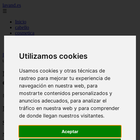
lavand.es
☰
Inicio
cabello
cosmetica
higiene
maquillaje
Utilizamos cookies
Inicio
>
lavand
>
Mi maquillaje de cejas no es el mismo desde que
uso estos fijadores
Usamos cookies y otras técnicas de
Mi maquillaje de cejas no es el mismo
rastreo para mejorar tu experiencia de
desde que uso estos fijadores
navegación en nuestra web, para
mostrarte contenidos personalizados y
📅 18/11/2025
anuncios adecuados, para analizar el
Nuestras Recomendaciones de Belleza
tráfico en nuestra web y para comprender
de donde llegan nuestros visitantes.
Sobre Nuestras Evaluaciones
Aceptar
Nuestro equipo editorial examina y sugiere de forma autónoma