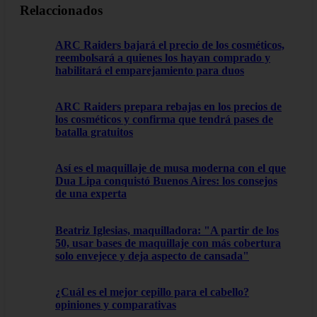
Relaccionados
ARC Raiders bajará el precio de los cosméticos,
reembolsará a quienes los hayan comprado y
habilitará el emparejamiento para duos
ARC Raiders prepara rebajas en los precios de
los cosméticos y confirma que tendrá pases de
batalla gratuitos
Así es el maquillaje de musa moderna con el que
Dua Lipa conquistó Buenos Aires: los consejos
de una experta
Beatriz Iglesias, maquilladora: "A partir de los
50, usar bases de maquillaje con más cobertura
solo envejece y deja aspecto de cansada"
¿Cuál es el mejor cepillo para el cabello?
opiniones y comparativas