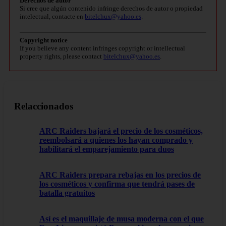
Derechos de autor
Si cree que algún contenido infringe derechos de autor o propiedad
intelectual, contacte en
bitelchux@yahoo.es
.
Copyright notice
If you believe any content infringes copyright or intellectual
property rights, please contact
bitelchux@yahoo.es
.
Relaccionados
ARC Raiders bajará el precio de los cosméticos,
reembolsará a quienes los hayan comprado y
habilitará el emparejamiento para duos
ARC Raiders prepara rebajas en los precios de
los cosméticos y confirma que tendrá pases de
batalla gratuitos
Así es el maquillaje de musa moderna con el que