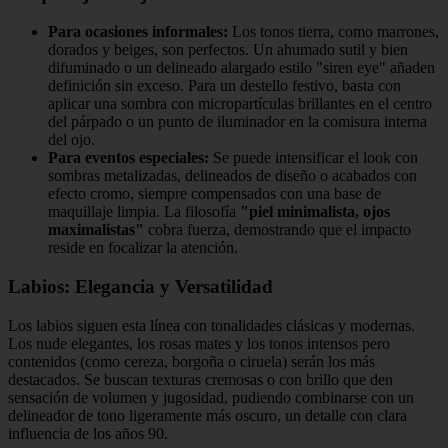
Para ocasiones informales:
Los tonos tierra, como marrones,
dorados y beiges, son perfectos. Un ahumado sutil y bien
difuminado o un delineado alargado estilo "siren eye" añaden
definición sin exceso. Para un destello festivo, basta con
aplicar una sombra con micropartículas brillantes en el centro
del párpado o un punto de iluminador en la comisura interna
del ojo.
Para eventos especiales:
Se puede intensificar el look con
sombras metalizadas, delineados de diseño o acabados con
efecto cromo, siempre compensados con una base de
maquillaje limpia. La filosofía
"piel minimalista, ojos
maximalistas"
cobra fuerza, demostrando que el impacto
reside en focalizar la atención.
Labios: Elegancia y Versatilidad
Los labios siguen esta línea con tonalidades clásicas y modernas.
Los nude elegantes, los rosas mates y los tonos intensos pero
contenidos (como cereza, borgoña o ciruela) serán los más
destacados. Se buscan texturas cremosas o con brillo que den
sensación de volumen y jugosidad, pudiendo combinarse con un
delineador de tono ligeramente más oscuro, un detalle con clara
influencia de los años 90.