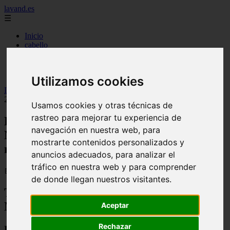
lavand.es
☰
Inicio
cabello
cosmetica
higiene
maquillaje
Utilizamos cookies
Inicio
>
lavand
>
Los imprescindibles en tu neceser de Navidad
2026: nuevas tendencias de maquillaje que hacen brillar
Usamos cookies y otras técnicas de
rastreo para mejorar tu experiencia de
Los imprescindibles en tu neceser de
navegación en nuestra web, para
Navidad 2026: nuevas tendencias de
mostrarte contenidos personalizados y
maquillaje que hacen brillar
anuncios adecuados, para analizar el
tráfico en nuestra web y para comprender
📅 25/12/2025
de donde llegan nuestros visitantes.
Tendencias de Maquillaje para la
Navidad 2025
Aceptar
Rechazar
La Belleza Festiva: Sofisticación y Naturalidad