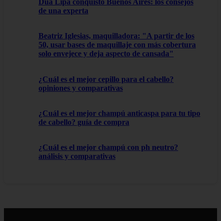
Dua Lipa conquistó Buenos Aires: los consejos
de una experta
Beatriz Iglesias, maquilladora: "A partir de los
50, usar bases de maquillaje con más cobertura
solo envejece y deja aspecto de cansada"
¿Cuál es el mejor cepillo para el cabello?
opiniones y comparativas
¿Cuál es el mejor champú anticaspa para tu tipo
de cabello? guía de compra
¿Cuál es el mejor champú con ph neutro?
análisis y comparativas