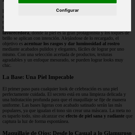
Configurar
La próxima Navidad se perfila como la ocasión ideal para
experimentar con el maquillaje, creando estilismos elevados que
mantengan un aire fresco y natural. Las propuestas de esta
temporada se inclinan por una estética
luminosa, refinada y muy
favorecedora
, donde la piel es la gran protagonista y los toques de
brillo se aplican con intención. Alejándose de lo recargado, el
objetivo es
acentuar los rasgos y dar luminosidad al rostro
mediante acabados pulidos y elegantes, fáciles de lograr por uno
mismo. Con una selección acertada de productos, texturas
agradables y un enfoque mesurado, se pueden lograr looks muy
chic.
La Base: Una Piel Impecable
El primer paso para cualquier look de celebración es una piel
perfectamente cuidada. El secreto está en una limpieza delicada y
una hidratación profunda para que el maquillaje se fije de manera
uniforme. Las bases ligeras con acabado satinado serán las más
populares, ya que igualan el tono sin crear una máscara. La meta no
es taparlo todo, sino alcanzar ese
efecto de piel sana y radiante
que
captura la luz de forma espontánea.
Maquillaje de Ojos: Desde lo Casual a lo Glamuroso