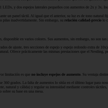
21 LEDs, y dos espejos laterales pequeños con aumentos de 2x y 3x. In
te un panel táctil. Al igual que el anterior, su luz es de tono natural fij
as pilas inadvertidamente. Sin embargo, su
relación calidad-precio
lo c
, disponible en varios colores. Sus aumentos, sin embargo, no son tan
grados de ajuste, tres secciones de espejo y espejo redondo extra de 10x)
atural. Ofrece prácticamente las mismas prestaciones que el Nestling, p
or limitación es que
no incluye espejos de aumento
. Su ventaja disti
se 360 grados. La falta de aumentos lo sitúa en el último lugar para nos
nte, natural y cálida) y regular su intensidad mediante controles táctiles
do sobre su base en una mesa.