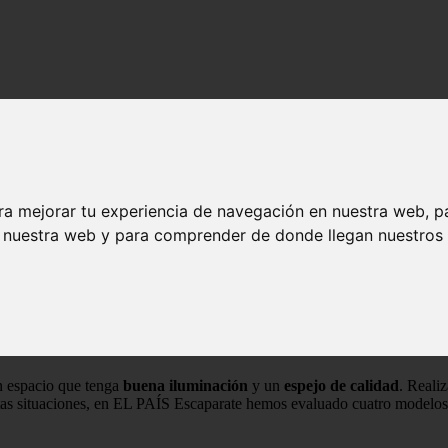
aje con luz LED
ra mejorar tu experiencia de navegación en nuestra web, p
a maquillaje con luz LED
n nuestra web y para comprender de donde llegan nuestros v
llaje con luz LED
un espacio que tenga
buena iluminación
y un
espejo de calidad
. Realiz
 estas situaciones, en EL PAÍS Escaparate hemos evaluado cuatro modelos