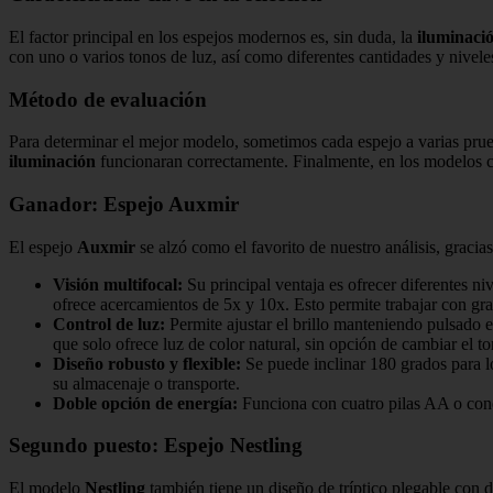
El factor principal en los espejos modernos es, sin duda, la
iluminaci
con uno o varios tonos de luz, así como diferentes cantidades y nivele
Método de evaluación
Para determinar el mejor modelo, sometimos cada espejo a varias pru
iluminación
funcionaran correctamente. Finalmente, en los modelos c
Ganador: Espejo Auxmir
El espejo
Auxmir
se alzó como el favorito de nuestro análisis, gracias
Visión multifocal:
Su principal ventaja es ofrecer diferentes ni
ofrece acercamientos de 5x y 10x. Esto permite trabajar con gra
Control de luz:
Permite ajustar el brillo manteniendo pulsado 
que solo ofrece luz de color natural, sin opción de cambiar el to
Diseño robusto y flexible:
Se puede inclinar 180 grados para lo
su almacenaje o transporte.
Doble opción de energía:
Funciona con cuatro pilas AA o con
Segundo puesto: Espejo Nestling
El modelo
Nestling
también tiene un diseño de tríptico plegable con d