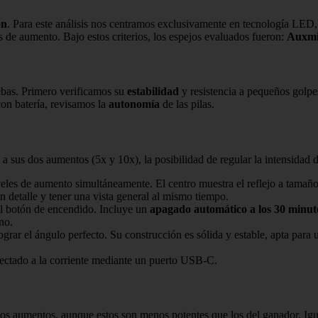
ón
. Para este análisis nos centramos exclusivamente en tecnología LED
s de aumento. Bajo estos criterios, los espejos evaluados fueron:
Auxmir
ebas. Primero verificamos su
estabilidad
y resistencia a pequeños golp
on batería, revisamos la
autonomía
de las pilas.
 a sus dos aumentos (5x y 10x), la posibilidad de regular la intensidad de
veles de aumento simultáneamente. El centro muestra el reflejo a tamaño
n detalle y tener una vista general al mismo tiempo.
el botón de encendido. Incluye un
apagado automático a los 30 minut
no.
grar el ángulo perfecto. Su construcción es sólida y estable, apta para
ectado a la corriente mediante un puerto USB-C.
os aumentos, aunque estos son menos potentes que los del ganador. Igual