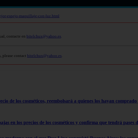
ejor-espejo-maquillaje-con-luz.html
ual, contacte en
bitelchux@yahoo.es
.
s, please contact
bitelchux@yahoo.es
.
cio de los cosméticos, reembolsará a quienes los hayan comprado 
as en los precios de los cosméticos y confirma que tendrá pases de