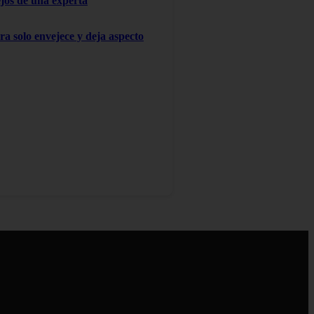
ejos de una experta
ra solo envejece y deja aspecto