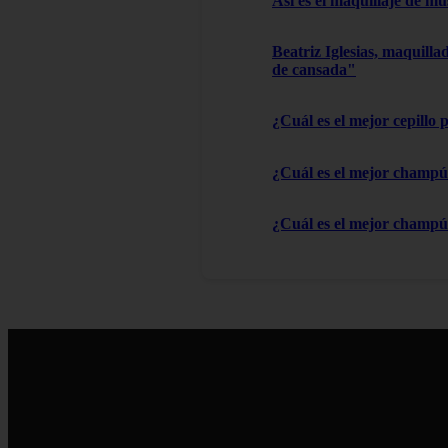
Así es el maquillaje de m
Beatriz Iglesias, maquilla
de cansada"
¿Cuál es el mejor cepillo 
¿Cuál es el mejor champú 
¿Cuál es el mejor champú 