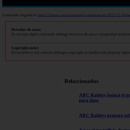
Contenido original en
https://elpais.com/escaparate/comparativas/2025-12-19/m
Derechos de autor
Si cree que algún contenido infringe derechos de autor o propiedad intelect
Copyright notice
If you believe any content infringes copyright or intellectual property right
Relaccionados
ARC Raiders bajará el pre
para duos
ARC Raiders prepara rebaj