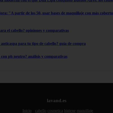
usa moderna con el que Dua Lipa conquistó Buenos Aires: los cons
dora: "A partir de los 50, usar bases de maquillaje con más cobertu
para el cabello? opiniones y comparativas
anticaspa para tu tipo de cabello? guía de compra
con ph neutro? análisis y comparativas
lavand.es
Inicio
cabello
cosmetica
higiene
maquillaje