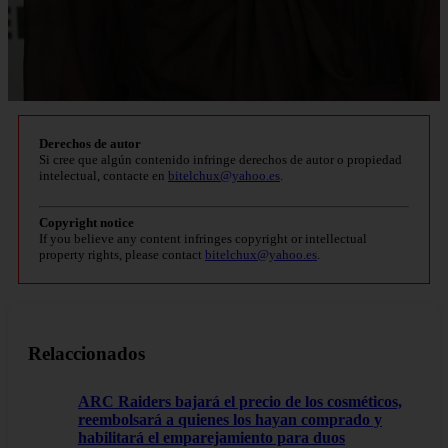
Derechos de autor
Si cree que algún contenido infringe derechos de autor o propiedad
intelectual, contacte en
bitelchux@yahoo.es
.
Copyright notice
If you believe any content infringes copyright or intellectual
property rights, please contact
bitelchux@yahoo.es
.
Relaccionados
ARC Raiders bajará el precio de los cosméticos,
reembolsará a quienes los hayan comprado y
habilitará el emparejamiento para duos