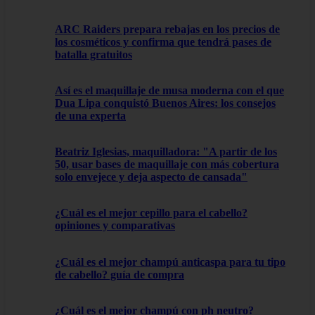
ARC Raiders prepara rebajas en los precios de
los cosméticos y confirma que tendrá pases de
batalla gratuitos
Así es el maquillaje de musa moderna con el que
Dua Lipa conquistó Buenos Aires: los consejos
de una experta
Beatriz Iglesias, maquilladora: "A partir de los
50, usar bases de maquillaje con más cobertura
solo envejece y deja aspecto de cansada"
¿Cuál es el mejor cepillo para el cabello?
opiniones y comparativas
¿Cuál es el mejor champú anticaspa para tu tipo
de cabello? guía de compra
¿Cuál es el mejor champú con ph neutro?