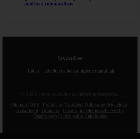
análisis y comparativas
lavand.es
Inicio
cabello
cosmetica
higiene
maquillaje
© 2026 lavand.es. Todos los derechos reservados.
Sitemap
|
RSS
|
Política de Cookies
|
Política de Privacidad
|
Aviso legal
|
Contacto
|
Creado por 0lemiswebs SEO y
Diseño web
|
Libro sobre Cabañuelas