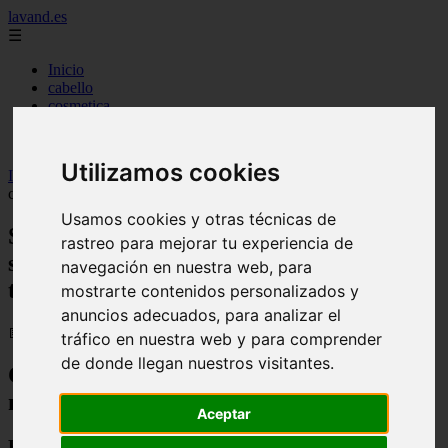
lavand.es
☰
Inicio
cabello
cosmetica
higiene
maquillaje
Utilizamos cookies
Inicio
>
lavand
>
Sufro acné como Melyssa Pinto y estos son los
cosméticos que me ayudan a tratarlo
Usamos cookies y otras técnicas de
Sufro acné como Melyssa Pinto y estos
rastreo para mejorar tu experiencia de
son los cosméticos que me ayudan a
navegación en nuestra web, para
tratarlo
mostrarte contenidos personalizados y
anuncios adecuados, para analizar el
📅 19/11/2025
tráfico en nuestra web y para comprender
de donde llegan nuestros visitantes.
Conseguir una piel perfecta sin
maquillaje
Aceptar
El camino hacia un cutis saludable