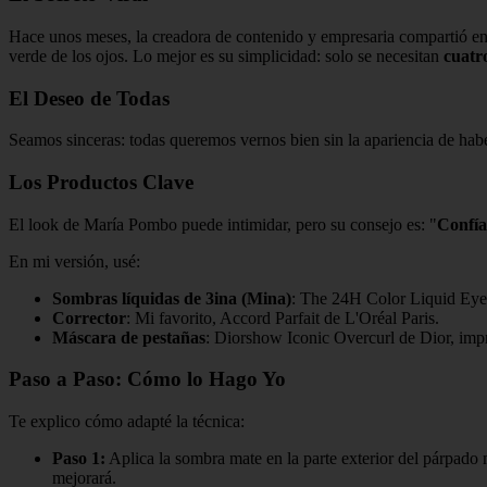
Hace unos meses, la creadora de contenido y empresaria compartió e
verde de los ojos. Lo mejor es su simplicidad: solo se necesitan
cuatr
El Deseo de Todas
Seamos sinceras: todas queremos vernos bien sin la apariencia de haber 
Los Productos Clave
El look de María Pombo puede intimidar, pero su consejo es: "
Confía
En mi versión, usé:
Sombras líquidas de 3ina (Mina)
: The 24H Color Liquid Eyes
Corrector
: Mi favorito, Accord Parfait de L'Oréal Paris.
Máscara de pestañas
: Diorshow Iconic Overcurl de Dior, impr
Paso a Paso: Cómo lo Hago Yo
Te explico cómo adapté la técnica:
Paso 1:
Aplica la sombra mate en la parte exterior del párpado 
mejorará.