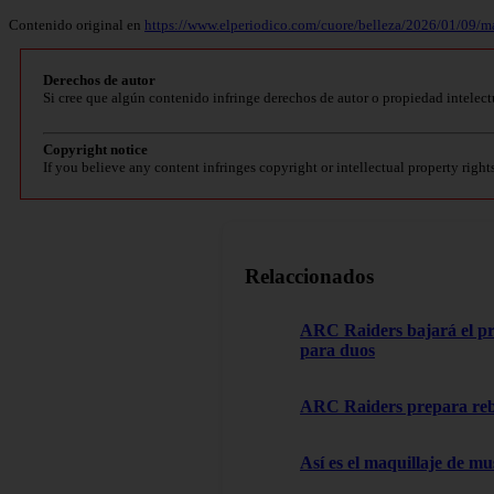
Contenido original en
https://www.elperiodico.com/cuore/belleza/2026/01/09/
Derechos de autor
Si cree que algún contenido infringe derechos de autor o propiedad intelect
Copyright notice
If you believe any content infringes copyright or intellectual property right
Relaccionados
ARC Raiders bajará el pre
para duos
ARC Raiders prepara rebaj
Así es el maquillaje de m