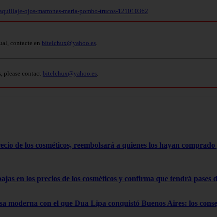
maquillaje-ojos-marrones-maria-pombo-trucos-121010362
ual, contacte en
bitelchux@yahoo.es
.
s, please contact
bitelchux@yahoo.es
.
cio de los cosméticos, reembolsará a quienes los hayan comprado 
as en los precios de los cosméticos y confirma que tendrá pases de
usa moderna con el que Dua Lipa conquistó Buenos Aires: los cons