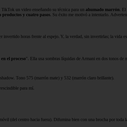
n TikTok un video enseñando su técnica para un
ahumado marrón
. El
o productos y cuatro pasos
. Su éxito me motivó a intentarlo. Adverten
invertido horas frente al espejo. Y, la verdad, sin invertirlas; la vida 
 en el proceso
". Ella usa sombras líquidas de Armani en dos tonos de ma
hadow. Tono 575 (marrón mate) y 532 (marrón claro brillante).
escindible para mí.
móvil (del centro hacia fuera). Difumina bien con una brocha por toda 