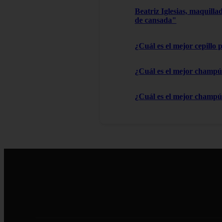
Beatriz Iglesias, maquilla
de cansada"
¿Cuál es el mejor cepillo 
¿Cuál es el mejor champú 
¿Cuál es el mejor champú 