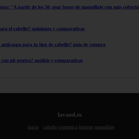
dora: "A partir de los 50, usar bases de maquillaje con más cobertu
para el cabello? opiniones y comparativas
anticaspa para tu tipo de cabello? guía de compra
con ph neutro? análisis y comparativas
lavand.es
Inicio
cabello
cosmetica
higiene
maquillaje