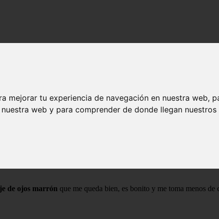
 Pombo: cuatro productos y cuatro pasos
ra mejorar tu experiencia de navegación en nuestra web, p
 de María Pombo: cuatro productos y cuatro
n nuestra web y para comprender de donde llegan nuestros v
fectivo
je de ojos marrón
que me queda bien, es bonito y me toma menos de ci