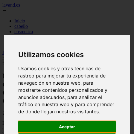
lavand.es
☰
Inicio
cabello
cosmetica
higiene
maquillaje
Inicio
>
lavand
>
Mercadona revoluciona el cuidado facial con una
Utilizamos cookies
mascarilla iluminadora de 2 euros que compite con las grandes
firmas de cosmética
Usamos cookies y otras técnicas de
Mercadona revoluciona el cuidado facial
rastreo para mejorar tu experiencia de
navegación en nuestra web, para
con una mascarilla iluminadora de 2
mostrarte contenidos personalizados y
euros que compite con las grandes firmas
anuncios adecuados, para analizar el
de cosmética
tráfico en nuestra web y para comprender
de donde llegan nuestros visitantes.
📅 04/06/2026
Hay establecimientos que conquistan nuestro corazón porque
Aceptar
ofrecen una enorme variedad de artículos a precios que no dañan el
bolsillo. Mercadona es un claro ejemplo: hace tiempo que dejó de