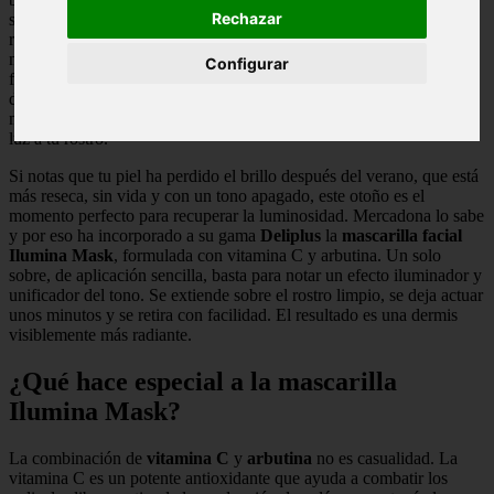
Rechazar
ser solo un supermercado de alimentación para convertirse en un
referente en múltiples categorías. Su sección de belleza, cada vez
más potente, demuestra que es posible cuidarse sin gastar una
Configurar
fortuna. Ahora, la cadena valenciana lanza un producto que desafía
directamente a las marcas premium de cosmética: su nueva
mascarilla facial cuesta apenas 2,10 euros y promete devolverle la
luz a tu rostro.
Si notas que tu piel ha perdido el brillo después del verano, que está
más reseca, sin vida y con un tono apagado, este otoño es el
momento perfecto para recuperar la luminosidad. Mercadona lo sabe
y por eso ha incorporado a su gama
Deliplus
la
mascarilla facial
Ilumina Mask
, formulada con vitamina C y arbutina. Un solo
sobre, de aplicación sencilla, basta para notar un efecto iluminador y
unificador del tono. Se extiende sobre el rostro limpio, se deja actuar
unos minutos y se retira con facilidad. El resultado es una dermis
visiblemente más radiante.
¿Qué hace especial a la mascarilla
Ilumina Mask?
La combinación de
vitamina C
y
arbutina
no es casualidad. La
vitamina C es un potente antioxidante que ayuda a combatir los