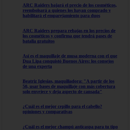
ARC Raiders bajará el precio de los cosméticos,
reembolsará a quienes los hayan comprado y
habilitará el emparejamiento para duos
ARC Raiders prepara rebajas en los precios de
los cosméticos y confirma que tendrá pases de
batalla gratuitos
Así es el maquillaje de musa moderna con el que
Dua Lipa conquistó Buenos Aires: los consejos
de una experta
Beatriz Iglesias, maquilladora: "A partir de los
50, usar bases de maquillaje con más cobertura
solo envejece y deja aspecto de cansada"
¿Cuál es el mejor cepillo para el cabello?
opiniones y comparativas
¿Cuál es el mejor champú anticaspa para tu tipo