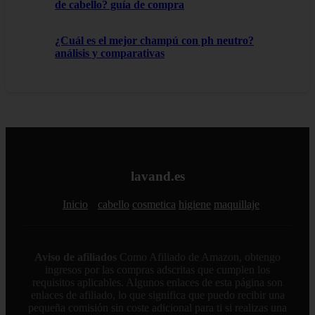
de cabello? guía de compra
¿Cuál es el mejor champú con ph neutro?
análisis y comparativas
lavand.es
Inicio
cabello
cosmetica
higiene
maquillaje
Aviso de afiliados
Como Afiliado de Amazon, obtengo
ingresos por las compras adscritas que cumplen los
requisitos aplicables. Algunos enlaces de esta página son
enlaces de afiliado, lo que significa que puedo recibir una
pequeña comisión sin coste adicional para ti si realizas una