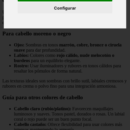
Configurar
Una profesional del maquillaje comparte las claves para elegir los
productos y tonos que mejor combinan con tu melena, centrándose
especialmente en los tonos oscuros.
Para cabello moreno o negro
Ojos:
Sombras en tonos
marrón, cobre, bronce o ciruela
suave
para dar profundidad.
Labios:
Colores como
rojo cálido, nude melocotón o
burdeos
para un equilibrio elegante.
Rostro:
Usar iluminadores y rubores en tonos cálidos para
resaltar los pómulos de forma natural.
Las texturas ideales son sombras con brillo sutil, labiales cremosos y
rubores en crema o polvo fino para una integración armoniosa.
Guía para otros colores de cabello
Cabello claro (rubio/platino):
Favorecen maquillajes
luminosos y suaves. Tonos pastel, dorados o rosas. Un labial
coral o rojo puede ser un buen punto focal.
Cabello castaño:
Ofrece flexibilidad para usar colores más
intensos manteniendo la armonía.