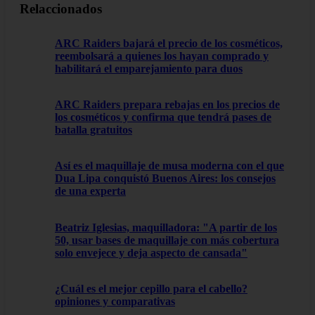
Relaccionados
ARC Raiders bajará el precio de los cosméticos,
reembolsará a quienes los hayan comprado y
habilitará el emparejamiento para duos
ARC Raiders prepara rebajas en los precios de
los cosméticos y confirma que tendrá pases de
batalla gratuitos
Así es el maquillaje de musa moderna con el que
Dua Lipa conquistó Buenos Aires: los consejos
de una experta
Beatriz Iglesias, maquilladora: "A partir de los
50, usar bases de maquillaje con más cobertura
solo envejece y deja aspecto de cansada"
¿Cuál es el mejor cepillo para el cabello?
opiniones y comparativas