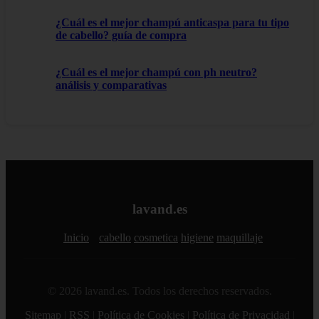
¿Cuál es el mejor champú anticaspa para tu tipo
de cabello? guía de compra
¿Cuál es el mejor champú con ph neutro?
análisis y comparativas
lavand.es
Inicio
cabello
cosmetica
higiene
maquillaje
© 2026 lavand.es. Todos los derechos reservados.
Sitemap
|
RSS
|
Política de Cookies
|
Política de Privacidad
|