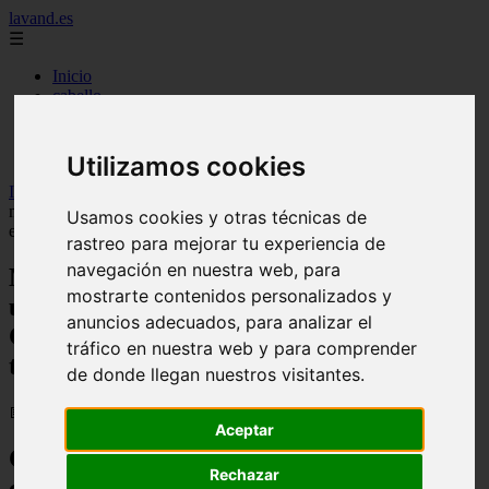
lavand.es
☰
Inicio
cabello
cosmetica
higiene
maquillaje
Utilizamos cookies
Inicio
>
lavand
>
Martha Obeo, maquilladora: «Si tienes un pelo
moreno como el de Penélope Cruz, el maquillaje con tonos cálidos
Usamos cookies y otras técnicas de
es el tuyo»
rastreo para mejorar tu experiencia de
navegación en nuestra web, para
Martha Obeo, maquilladora: «Si tienes
mostrarte contenidos personalizados y
un pelo moreno como el de Penélope
anuncios adecuados, para analizar el
Cruz, el maquillaje con tonos cálidos es el
tráfico en nuestra web y para comprender
tuyo»
de donde llegan nuestros visitantes.
📅 14/02/2026
Aceptar
Consejos de maquillaje según tu color de
Rechazar
cabello