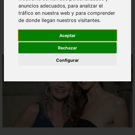
anuncios adecuados, para analizar el
¿Cuál es la mejor crema anticelulíticas? opiniones y
❮
❯
tráfico en nuestra web y para comprender
análisis
de donde llegan nuestros visitantes.
Aceptar
Rechazar
Configurar