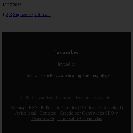
15/07/2026
1
2
3
Siguiente ›
Última »
lavand.es
lavand.es
Inicio
cabello
cosmetica
higiene
maquillaje
© 2026 lavand.es. Todos los derechos reservados.
Sitemap
|
RSS
|
Política de Cookies
|
Política de Privacidad
|
Aviso legal
|
Contacto
|
Creado por 0lemiswebs SEO y
Diseño web
|
Libro sobre Cabañuelas