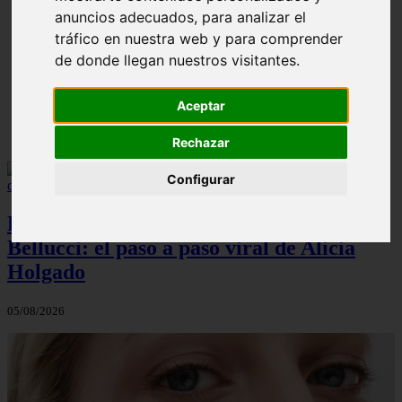
anuncios adecuados, para analizar el
¿Cuál es la mejor crema anticelulíticas? opiniones y
❮
❯
tráfico en nuestra web y para comprender
análisis
de donde llegan nuestros visitantes.
Aceptar
Rechazar
Configurar
El maquillaje atemporal de Monica
Bellucci: el paso a paso viral de Alicia
Holgado
05/08/2026