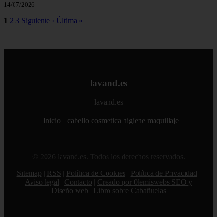
14/07/2026
1
2
3
Siguiente ›
Última »
lavand.es
lavand.es
Inicio
cabello
cosmetica
higiene
maquillaje
© 2026 lavand.es. Todos los derechos reservados.
Sitemap
|
RSS
|
Política de Cookies
|
Política de Privacidad
|
Aviso legal
|
Contacto
|
Creado por 0lemiswebs SEO y
Diseño web
|
Libro sobre Cabañuelas