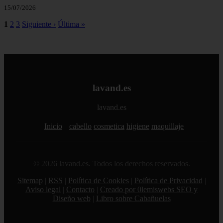
15/07/2026
1
2
3
Siguiente ›
Última »
lavand.es
lavand.es
Inicio
cabello
cosmetica
higiene
maquillaje
© 2026 lavand.es. Todos los derechos reservados.
Sitemap
|
RSS
|
Política de Cookies
|
Política de Privacidad
|
Aviso legal
|
Contacto
|
Creado por 0lemiswebs SEO y
Diseño web
|
Libro sobre Cabañuelas