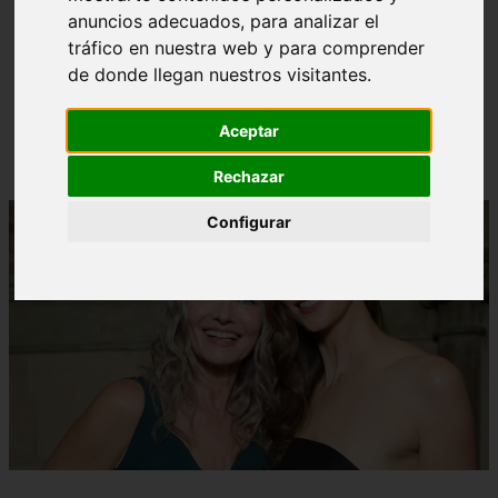
anuncios adecuados, para analizar el
¿Cuál es la mejor crema anticelulíticas? opiniones y
❮
❯
tráfico en nuestra web y para comprender
análisis
de donde llegan nuestros visitantes.
Aceptar
Rechazar
Configurar