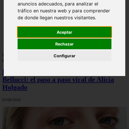
anuncios adecuados, para analizar el
¿Cuál es la mejor crema anticelulíticas? opiniones y
❮
❯
tráfico en nuestra web y para comprender
análisis
de donde llegan nuestros visitantes.
Aceptar
Rechazar
Configurar
El maquillaje atemporal de Monica
Bellucci: el paso a paso viral de Alicia
Holgado
05/08/2026