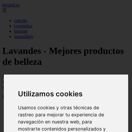
lavand.es
☰
cabello
cosmetica
higiene
maquillaje
Lavandes - Mejores productos
de belleza
Descubre todo lo que necesitas saber para mejorar tu belleza y llevar
el cuidado de la piel al siguiente nivel. Guías y artículos creados por
y para chicas.
Utilizamos cookies
Mostrando 1 - 24 de 315 artículos
Usamos cookies y otras técnicas de
rastreo para mejorar tu experiencia de
navegación en nuestra web, para
mostrarte contenidos personalizados y