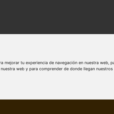
e belleza
 cuidado de la piel al siguiente nivel. Guías y artículos creados por y p
ra mejorar tu experiencia de navegación en nuestra web, p
n nuestra web y para comprender de donde llegan nuestros v