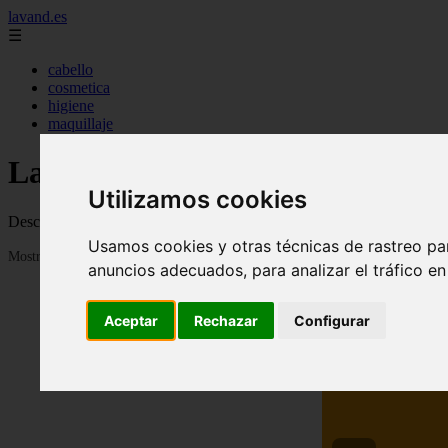
lavand.es
☰
cabello
cosmetica
higiene
maquillaje
Lavandes - Mejores productos d
Utilizamos cookies
Descubre todo lo que necesitas saber para mejorar tu belleza y llevar el
Usamos cookies y otras técnicas de rastreo pa
Mostrando 1 - 24 de 315 artículos
anuncios adecuados, para analizar el tráfico e
Aceptar
Rechazar
Configurar