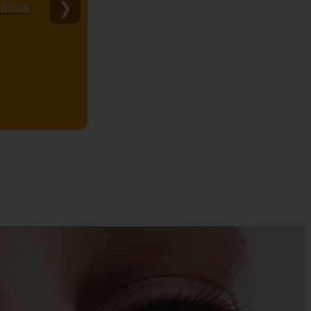
❯
álisis