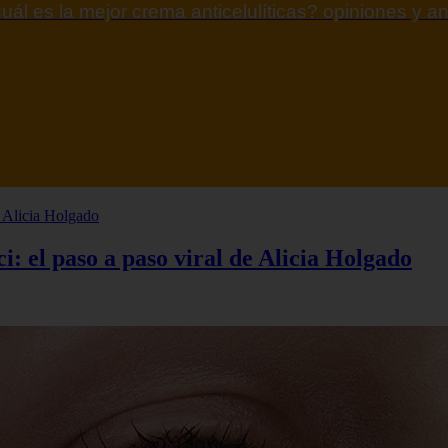
uál es la mejor crema anticelulíticas? opiniones y an
: el paso a paso viral de Alicia Holgado