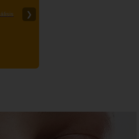
❯
álisis