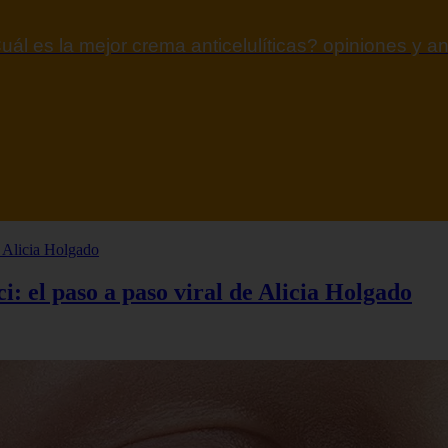
uál es la mejor crema anticelulíticas? opiniones y an
: el paso a paso viral de Alicia Holgado