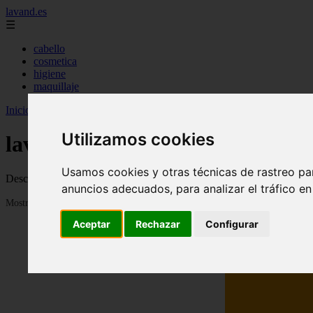
lavand.es
☰
cabello
cosmetica
higiene
maquillaje
Inicio
>
lavand
Utilizamos cookies
lavand
Usamos cookies y otras técnicas de rastreo pa
Descubre todas las noticias de la categoría lavand. Artículos actualiz
anuncios adecuados, para analizar el tráfico e
Mostrando 1 - 24 de 315 artículos
Aceptar
Rechazar
Configurar