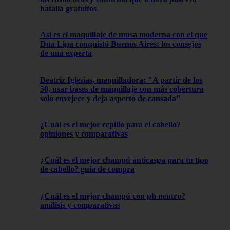
batalla gratuitos
Así es el maquillaje de musa moderna con el que
Dua Lipa conquistó Buenos Aires: los consejos
de una experta
Beatriz Iglesias, maquilladora: "A partir de los
50, usar bases de maquillaje con más cobertura
solo envejece y deja aspecto de cansada"
¿Cuál es el mejor cepillo para el cabello?
opiniones y comparativas
¿Cuál es el mejor champú anticaspa para tu tipo
de cabello? guía de compra
¿Cuál es el mejor champú con ph neutro?
análisis y comparativas