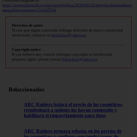
Contenido original en
https://www.elperiodico.com/cuore/belleza/2026/06/16/mejores-iluminadores-
maquillaje-expertos-131420764
Derechos de autor
Si cree que algún contenido infringe derechos de autor o propiedad
intelectual, contacte en
bitelchux@yahoo.es
.
Copyright notice
If you believe any content infringes copyright or intellectual
property rights, please contact
bitelchux@yahoo.es
.
Relaccionados
ARC Raiders bajará el precio de los cosméticos,
reembolsará a quienes los hayan comprado y
habilitará el emparejamiento para duos
ARC Raiders prepara rebajas en los precios de
los cosméticos y confirma que tendrá pases de