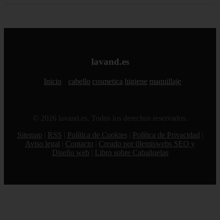
lavand.es
Inicio
cabello
cosmetica
higiene
maquillaje
© 2026 lavand.es. Todos los derechos reservados.
Sitemap
|
RSS
|
Política de Cookies
|
Política de Privacidad
|
Aviso legal
|
Contacto
|
Creado por 0lemiswebs SEO y
Diseño web
|
Libro sobre Cabañuelas