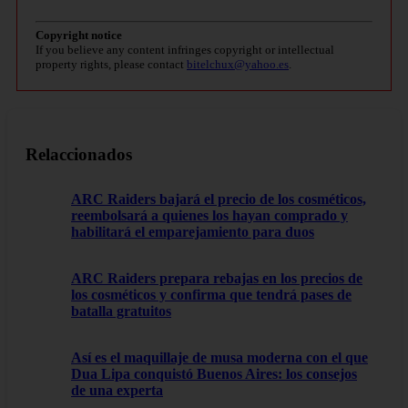
Copyright notice
If you believe any content infringes copyright or intellectual
property rights, please contact
bitelchux@yahoo.es
.
Relaccionados
ARC Raiders bajará el precio de los cosméticos,
reembolsará a quienes los hayan comprado y
habilitará el emparejamiento para duos
ARC Raiders prepara rebajas en los precios de
los cosméticos y confirma que tendrá pases de
batalla gratuitos
Así es el maquillaje de musa moderna con el que
Dua Lipa conquistó Buenos Aires: los consejos
de una experta