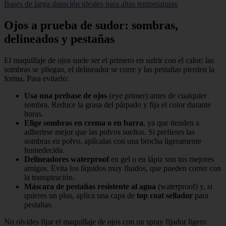
Bases de larga duración ideales para altas temperaturas
Ojos a prueba de sudor: sombras,
delineados y pestañas
El maquillaje de ojos suele ser el primero en sufrir con el calor: las
sombras se pliegan, el delineador se corre y las pestañas pierden la
forma. Para evitarlo:
Usa una prebase de ojos
(eye primer) antes de cualquier
sombra. Reduce la grasa del párpado y fija el color durante
horas.
Elige sombras en crema o en barra
, ya que tienden a
adherirse mejor que las polvos sueltos. Si prefieres las
sombras en polvo, aplícalas con una brocha ligeramente
humedecida.
Delineadores waterproof
en gel o en lápiz son tus mejores
amigos. Evita los líquidos muy fluidos, que pueden correr con
la transpiración.
Máscara de pestañas resistente al agua
(waterproof) y, si
quieres un plus, aplica una capa de
top coat sellador
para
pestañas.
No olvides fijar el maquillaje de ojos con un spray fijador ligero