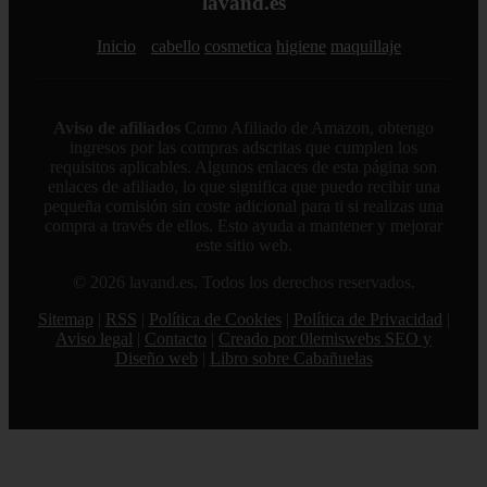
lavand.es
Inicio
cabello
cosmetica
higiene
maquillaje
Aviso de afiliados
Como Afiliado de Amazon, obtengo
ingresos por las compras adscritas que cumplen los
requisitos aplicables. Algunos enlaces de esta página son
enlaces de afiliado, lo que significa que puedo recibir una
pequeña comisión sin coste adicional para ti si realizas una
compra a través de ellos. Esto ayuda a mantener y mejorar
este sitio web.
© 2026 lavand.es. Todos los derechos reservados.
Sitemap
|
RSS
|
Política de Cookies
|
Política de Privacidad
|
Aviso legal
|
Contacto
|
Creado por 0lemiswebs SEO y
Diseño web
|
Libro sobre Cabañuelas