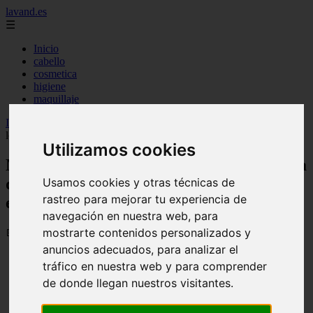
lavand.es
☰
Inicio
cabello
cosmetica
higiene
maquillaje
Inicio
>
lavand
>
Maquillaje resistente al calor: claves para que tu
look se mantenga impecable bajo el sol
Utilizamos cookies
Maquillaje resistente al calor: claves para
que tu look se mantenga impecable bajo
Usamos cookies y otras técnicas de
rastreo para mejorar tu experiencia de
el sol
navegación en nuestra web, para
mostrarte contenidos personalizados y
📅 12/06/2026
anuncios adecuados, para analizar el
¿Crees que debes despedirte de tu rutina de maquillaje
tráfico en nuestra web y para comprender
habitual cuando llegan los meses de altas temperaturas?
Nada más lejos de la realidad. Lo que necesitas es
de donde llegan nuestros visitantes.
aprender a ajustar cada paso para que el calor, la
humedad y el sudor no arruinen tu esfuerzo.