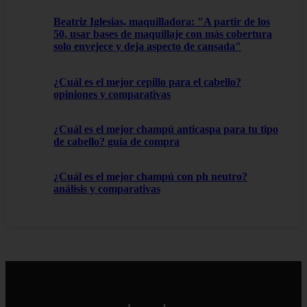
Beatriz Iglesias, maquilladora: "A partir de los
50, usar bases de maquillaje con más cobertura
solo envejece y deja aspecto de cansada"
¿Cuál es el mejor cepillo para el cabello?
opiniones y comparativas
¿Cuál es el mejor champú anticaspa para tu tipo
de cabello? guía de compra
¿Cuál es el mejor champú con ph neutro?
análisis y comparativas