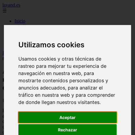
lavand.es
☰
Inicio
cabello
cosmetica
higiene
maquillaje
Utilizamos cookies
Inicio
>
lavand
>
Acuerdo en la Unión Europea para modernizar la
Usamos cookies y otras técnicas de
regulación de químicos, cuidado personal y abonos
rastreo para mejorar tu experiencia de
Acuerdo en la Unión Europea para
navegación en nuestra web, para
modernizar la regulación de químicos,
mostrarte contenidos personalizados y
cuidado personal y abonos
anuncios adecuados, para analizar el
tráfico en nuestra web y para comprender
📅 17/06/2026
de donde llegan nuestros visitantes.
El Consejo de la Unión Europea y el Parlamento Europeo han
alcanzado un consenso temporal destinado a reestructurar los
Aceptar
criterios de clasificación, embalaje y rotulado de sustancias
químicas, productos cosméticos y fertilizantes dentro del bloque
Rechazar
comunitario. Este entendimiento se inscribe en la estrategia europea