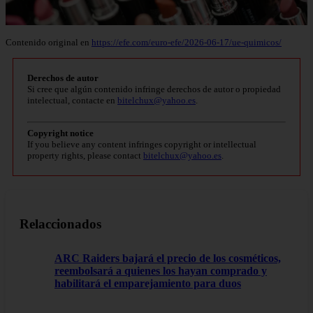
Contenido original en
https://efe.com/euro-efe/2026-06-17/ue-quimicos/
Derechos de autor
Si cree que algún contenido infringe derechos de autor o propiedad
intelectual, contacte en
bitelchux@yahoo.es
.
Copyright notice
If you believe any content infringes copyright or intellectual
property rights, please contact
bitelchux@yahoo.es
.
Relaccionados
ARC Raiders bajará el precio de los cosméticos,
reembolsará a quienes los hayan comprado y
habilitará el emparejamiento para duos