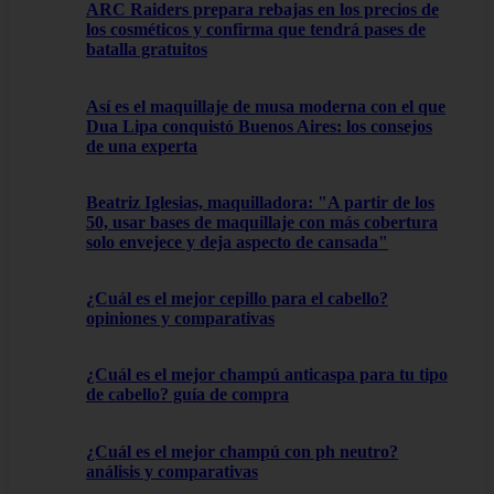
ARC Raiders prepara rebajas en los precios de
los cosméticos y confirma que tendrá pases de
batalla gratuitos
Así es el maquillaje de musa moderna con el que
Dua Lipa conquistó Buenos Aires: los consejos
de una experta
Beatriz Iglesias, maquilladora: "A partir de los
50, usar bases de maquillaje con más cobertura
solo envejece y deja aspecto de cansada"
¿Cuál es el mejor cepillo para el cabello?
opiniones y comparativas
¿Cuál es el mejor champú anticaspa para tu tipo
de cabello? guía de compra
¿Cuál es el mejor champú con ph neutro?
análisis y comparativas