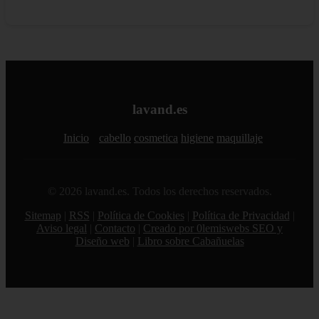
lavand.es
Inicio
cabello
cosmetica
higiene
maquillaje
© 2026 lavand.es. Todos los derechos reservados.
Sitemap
|
RSS
|
Política de Cookies
|
Política de Privacidad
|
Aviso legal
|
Contacto
|
Creado por 0lemiswebs SEO y
Diseño web
|
Libro sobre Cabañuelas