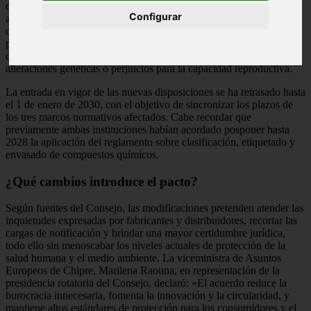
de disminuir la burocracia y potenciar la competitividad industrial,
Configurar
aunque ha despertado fuertes reparos entre las organizaciones de
consumidores. Estas alertan de que las compañías dispondrán de
períodos más extensos para eliminar del mercado artículos de
cosmética que incorporen componentes vinculados con cáncer,
alteraciones genéticas o perjuicios para la capacidad reproductiva.
La entrada en vigor de las nuevas disposiciones se ha retrasado hasta
el 1 de enero de 2030, con el objetivo de sincronizar los plazos de
los tres marcos normativos afectados. Cabe recordar que
previamente ambas instituciones habían acordado posponer hasta
2028 la aplicación del reglamento sobre clasificación, etiquetado y
envasado de compuestos químicos.
¿Qué cambios introduce el pacto?
Según fuentes del Consejo, las modificaciones pretenden atender las
inquietudes expresadas por fabricantes y distribuidores, recortar las
cargas de notificación y brindar una mayor certidumbre jurídica,
todo ello sin menoscabar los niveles actuales de protección de la
salud humana y el medio ambiente. La viceministra de Asuntos
Europeos de Chipre, Marilena Raouna, en representación de la
presidencia rotatoria del Consejo, declaró: «El acuerdo reduce la
burocracia innecesaria, fomenta la innovación y la circularidad, y
mantiene altos estándares de protección para los consumidores y el