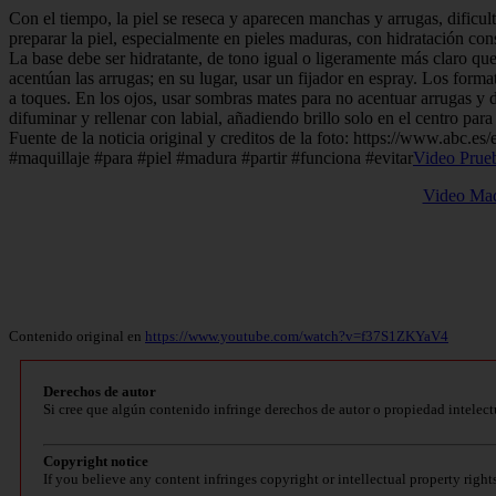
Con el tiempo, la piel se reseca y aparecen manchas y arrugas, dificul
preparar la piel, especialmente en pieles maduras, con hidratación con
La base debe ser hidratante, de tono igual o ligeramente más claro que
acentúan las arrugas; en su lugar, usar un fijador en espray. Los form
a toques. En los ojos, usar sombras mates para no acentuar arrugas y d
difuminar y rellenar con labial, añadiendo brillo solo en el centro par
Fuente de la noticia original y creditos de la foto: https://www.abc.e
#maquillaje #para #piel #madura #partir #funciona #evitar
Video Prue
Video Maqu
Contenido original en
https://www.youtube.com/watch?v=f37S1ZKYaV4
Derechos de autor
Si cree que algún contenido infringe derechos de autor o propiedad intelect
Copyright notice
If you believe any content infringes copyright or intellectual property right