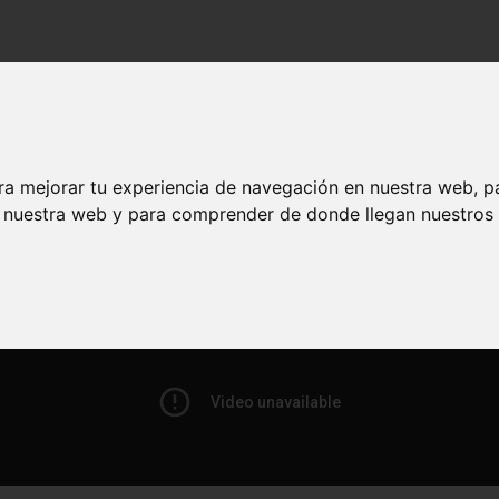
ra mejorar tu experiencia de navegación en nuestra web, p
50: lo que funciona y lo que hay que evitar
n nuestra web y para comprender de donde llegan nuestros v
 de los 50: lo que funciona y lo que hay que