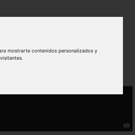
ara mostrarte contenidos personalizados y
isitantes.
 evitar