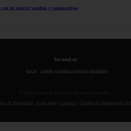
con ph neutro? análisis y comparativas
lavand.es
Inicio
cabello
cosmetica
higiene
maquillaje
© 2026 lavand.es. Todos los derechos reservados.
tica de Privacidad
|
Aviso legal
|
Contacto
|
Creado por 0lemiswebs SE