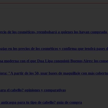
cio de los cosméticos, reembolsará a quienes los hayan comprado 
as en los precios de los cosméticos y confirma que tendrá pases de
usa moderna con el que Dua Lipa conquistó Buenos Aires: los cons
dora: "A partir de los 50, usar bases de maquillaje con más cobertu
para el cabello? opiniones y comparativas
anticaspa para tu tipo de cabello? guía de compra