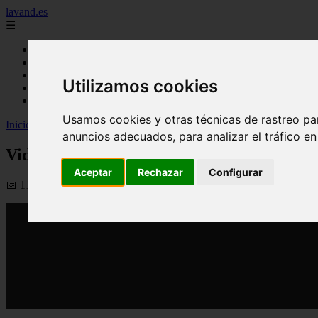
lavand.es
☰
Inicio
cabello
cosmetica
Utilizamos cookies
higiene
maquillaje
Usamos cookies y otras técnicas de rastreo pa
Inicio
>
yt-lavand
>
Video Maquillaje para piel madura a partir de los 
anuncios adecuados, para analizar el tráfico e
Video Maquillaje para piel madura a partir
Aceptar
Rechazar
Configurar
📅 11/03/2026