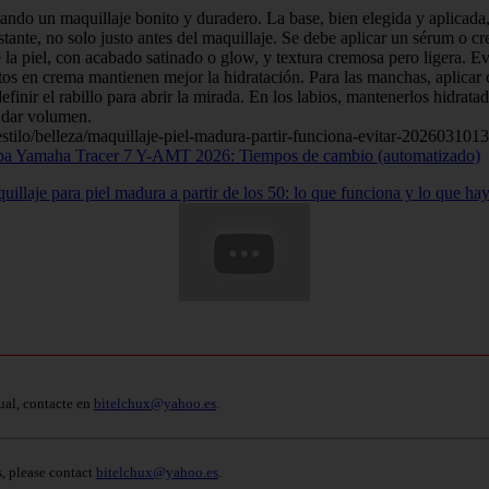
tando un maquillaje bonito y duradero. La base, bien elegida y aplicada
stante, no solo justo antes del maquillaje. Se debe aplicar un sérum o c
 la piel, con acabado satinado o glow, y textura cremosa pero ligera. E
atos en crema mantienen mejor la hidratación. Para las manchas, aplicar c
efinir el rabillo para abrir la mirada. En los labios, mantenerlos hidrat
a dar volumen.
s/estilo/belleza/maquillaje-piel-madura-partir-funciona-evitar-202603101
ba Yamaha Tracer 7 Y-AMT 2026: Tiempos de cambio (automatizado)
illaje para piel madura a partir de los 50: lo que funciona y lo que hay
ual, contacte en
bitelchux@yahoo.es
.
s, please contact
bitelchux@yahoo.es
.