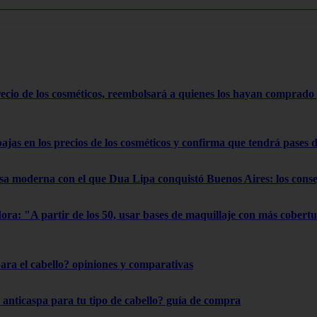
cio de los cosméticos, reembolsará a quienes los hayan comprado 
as en los precios de los cosméticos y confirma que tendrá pases de
usa moderna con el que Dua Lipa conquistó Buenos Aires: los cons
dora: "A partir de los 50, usar bases de maquillaje con más cobertu
para el cabello? opiniones y comparativas
anticaspa para tu tipo de cabello? guía de compra