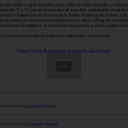
os del rostro y tapar imperfecciones. Para un rostro redondo, el objetiv
forma de '3' o 'V' con un bronceador de tono frío, aplicándolo desde la 
ector o iluminador en el centro de la frente, el tabique de la nariz y el
ia las sienes en dirección ascendente para un efecto lifting. Es aconsej
, extendiendo la sombra y el delineador hacia afuera y arriba, ayuda a c
eca.com/aztecauno/estilo-de-vida/ideas-maquillaje-cara-redonda/
Video 5 ideas de maquillaje si tienes la cara redonda
ual, contacte en
bitelchux@yahoo.es
.
s, please contact
bitelchux@yahoo.es
.