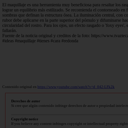
El maquillaje es una herramienta muy beneficiosa para resaltar los rasg
lograr un equilibrio más estilizado. Se recomienda el contorneado en 
sombras que definan la estructura ósea. La iluminación central, con corr
rubor debe aplicarse en la parte superior del pómulo y difuminarse hac
circularidad del rostro. Para los ojos, un efecto rasgado o 'foxy eyes'
fallarán.
Fuente de la noticia original y creditos de la foto: https://www.tvazt
#ideas #maquillaje #tienes #cara #redonda
Contenido original en
https://www.youtube.com/watch?v=d_042-LFk2k
Derechos de autor
Si cree que algún contenido infringe derechos de autor o propiedad intelect
Copyright notice
If you believe any content infringes copyright or intellectual property right