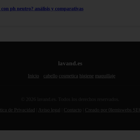
con ph neutro? análisis y comparativas
lavand.es
Inicio
cabello
cosmetica
higiene
maquillaje
© 2026 lavand.es. Todos los derechos reservados.
tica de Privacidad
|
Aviso legal
|
Contacto
|
Creado por 0lemiswebs SE