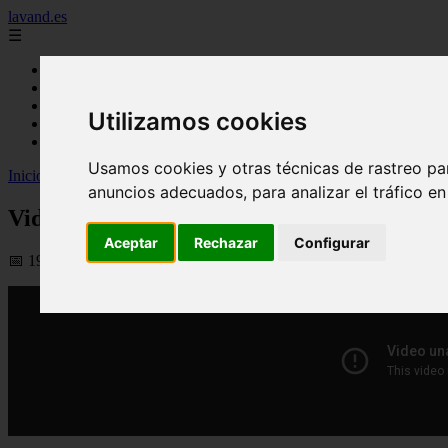
lavand.es
☰
Inicio
cabello
cosmetica
Utilizamos cookies
higiene
maquillaje
Usamos cookies y otras técnicas de rastreo pa
Inicio
>
yt-lavand
>
Video 5 ideas de maquillaje si tienes la cara redo
anuncios adecuados, para analizar el tráfico e
Video 5 ideas de maquillaje si tienes la ca
Aceptar
Rechazar
Configurar
📅 19/03/2026