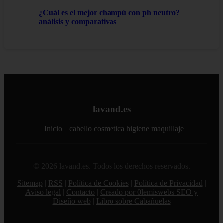
¿Cuál es el mejor champú con ph neutro?
análisis y comparativas
lavand.es
Inicio
cabello
cosmetica
higiene
maquillaje
© 2026 lavand.es. Todos los derechos reservados.
Sitemap
|
RSS
|
Política de Cookies
|
Política de Privacidad
|
Aviso legal
|
Contacto
|
Creado por 0lemiswebs SEO y
Diseño web
|
Libro sobre Cabañuelas