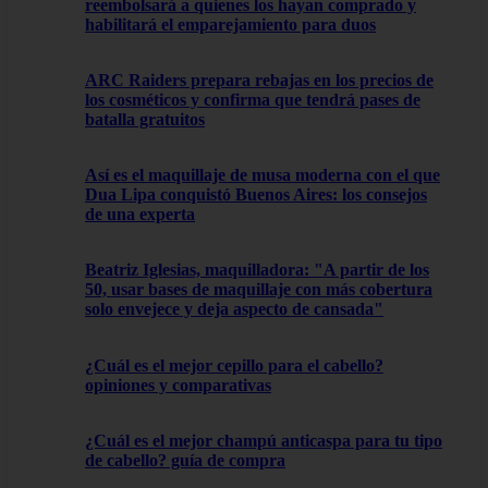
reembolsará a quienes los hayan comprado y
habilitará el emparejamiento para duos
ARC Raiders prepara rebajas en los precios de
los cosméticos y confirma que tendrá pases de
batalla gratuitos
Así es el maquillaje de musa moderna con el que
Dua Lipa conquistó Buenos Aires: los consejos
de una experta
Beatriz Iglesias, maquilladora: "A partir de los
50, usar bases de maquillaje con más cobertura
solo envejece y deja aspecto de cansada"
¿Cuál es el mejor cepillo para el cabello?
opiniones y comparativas
¿Cuál es el mejor champú anticaspa para tu tipo
de cabello? guía de compra