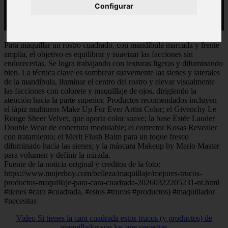
Configurar
Para maquillar un rostro cuadrado, con mandíbula marcada y frente
amplia, el objetivo es equilibrar y suavizar las facciones sin
endurecerlas. Se logra trabajando con texturas ligeras y difuminando
bien. La técnica clave es sombrear suavemente las sienes y laterales
de la mandíbula, iluminar el centro del rostro y elevar visualmente
las facciones con colorete y maquillaje de ojos, dirigiendo la
atención hacia la parte superior. Productos recomendados incluyen
el lápiz multiusos Make Up For Ever Artist Color; el Givenchy Le
Rouge Sheer Velvet, que aporta color suave; la base Estée Lauder
Double Wear de cobertura modulable; el corrector Kosas Revealer
con tratamiento; el Merit Flush Balm para un toque fresco
difuminado hacia las sienes; y la máscara Makeup by Mario Master
para volumen y definir la mirada.
Fuente de la noticia original y creditos de la foto:
https://www.mujerhoy.com/belleza/maquillaje/mejores-trucos-
productos-maquillaje-para-cara-cuadrada-20260322205231-nt.html
#tienes #cara #cuadrada, #estos #trucos #productos) #maquillador
#necesitas
Video Si tienes la cara cuadrada estos trucos (y productos) de
maquillador son los que necesitas