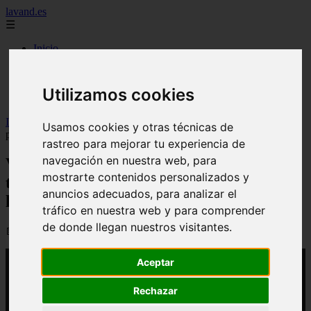
lavand.es
☰
Inicio
cabello
cosmetica
higiene
Utilizamos cookies
maquillaje
Inicio
>
yt-lavand
>
Video Si tienes la cara cuadrada estos trucos (y
Usamos cookies y otras técnicas de
productos) de maquillador son los que necesitas
rastreo para mejorar tu experiencia de
navegación en nuestra web, para
Video Si tienes la cara cuadrada estos
mostrarte contenidos personalizados y
trucos (y productos) de maquillador son
anuncios adecuados, para analizar el
los que necesitas
tráfico en nuestra web y para comprender
de donde llegan nuestros visitantes.
📅 24/03/2026
Aceptar
Rechazar