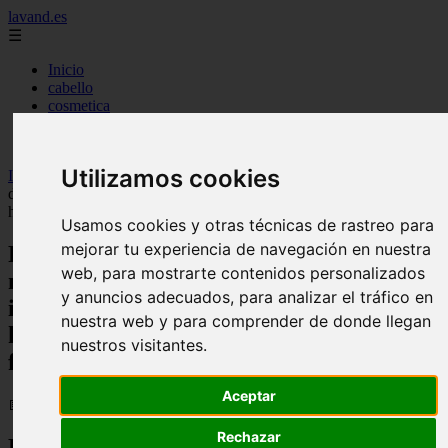
lavand.es
☰
Inicio
cabello
cosmetica
higiene
maquillaje
Utilizamos cookies
Inicio
>
lavand
>
Roberto Siguero, maquillador, sobre el maquillaje
de Jessica Chastain: "Es infalible el colorete en crema difuminado
hacia la sien para dar esa imagen de frescura en el rostro"
Usamos cookies y otras técnicas de rastreo para
mejorar tu experiencia de navegación en nuestra
Roberto Siguero, maquillador, sobre el
web, para mostrarte contenidos personalizados
maquillaje de Jessica Chastain: "Es
y anuncios adecuados, para analizar el tráfico en
infalible el colorete en crema difuminado
nuestra web y para comprender de donde llegan
hacia la sien para dar esa imagen de
nuestros visitantes.
frescura en el rostro"
Aceptar
📅 05/12/2025
Rechazar
El luminoso maquillaje de Jessica