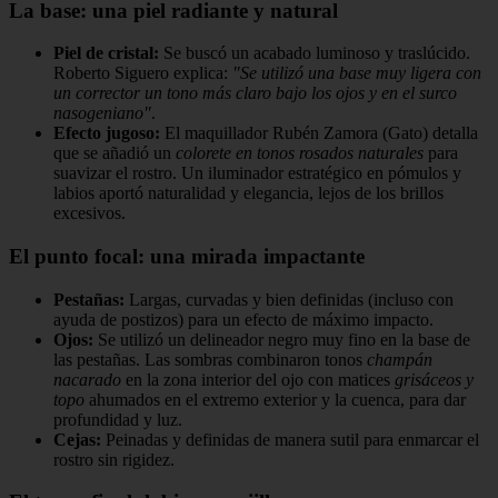
La base: una piel radiante y natural
Piel de cristal:
Se buscó un acabado luminoso y traslúcido.
Roberto Siguero explica:
"Se utilizó una base muy ligera con
un corrector un tono más claro bajo los ojos y en el surco
nasogeniano"
.
Efecto jugoso:
El maquillador Rubén Zamora (Gato) detalla
que se añadió un
colorete en tonos rosados naturales
para
suavizar el rostro. Un iluminador estratégico en pómulos y
labios aportó naturalidad y elegancia, lejos de los brillos
excesivos.
El punto focal: una mirada impactante
Pestañas:
Largas, curvadas y bien definidas (incluso con
ayuda de postizos) para un efecto de máximo impacto.
Ojos:
Se utilizó un delineador negro muy fino en la base de
las pestañas. Las sombras combinaron tonos
champán
nacarado
en la zona interior del ojo con matices
grisáceos y
topo
ahumados en el extremo exterior y la cuenca, para dar
profundidad y luz.
Cejas:
Peinadas y definidas de manera sutil para enmarcar el
rostro sin rigidez.