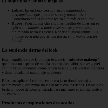
El toque final: labios y mejillas
Labios:
En un tono rosa con
efecto difuminado y
aterciopelado
, que aporta frescura y romanticismo.
Coordinarlo con el colorete realza aún más el conjunto.
Rubor:
Protagonista clave. En las mejillas de Chastain se
aplicó un
colorete en tonos rosas suaves y cremosos
,
difuminado hacia las sienes. Roberto Siguero afirma:
"Es
infalible para una apariencia fresca, en armonía con los
labios"
.
La tendencia detrás del look
Este maquillaje sigue la popular tendencia
"mistletoe makeup"
,
que busca un aspecto de mejillas sonrojadas, labios suaves y piel
con un brillo saludable, como recién besada. Es la versión moderna
y desenfadada del maquillaje navideño.
El truco:
aplicar el colorete en crema justo donde sonrojas
naturalmente y difuminar un labial mate con los dedos. En los ojos,
basta un toque de sombra perlada para mantener el espíritu festivo
sin excesos.
Productos e inspiraciones destacadas