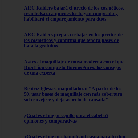
ARC Raiders bajará el precio de los cosméticos,
reembolsará a quienes los hayan comprado y
habilitará el emparejamiento para duos
ARC Raiders prepara rebajas en los precios de
los cosméticos y confirma que tendrá pases de
batalla gratuitos
Así es el maquillaje de musa moderna con el que
Dua Lipa conquistó Buenos Aires: los consejos
de una experta
Beatriz Iglesias, maquilladora: "A partir de los
50, usar bases de maquillaje con más cobertura
solo envejece y deja aspecto de cansada"
¿Cuál es el mejor cepillo para el cabello?
opiniones y comparativas
¿Cuál es el mejor champú anticaspa para tu tipo