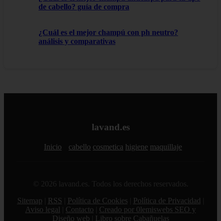
de cabello? guía de compra
¿Cuál es el mejor champú con ph neutro?
análisis y comparativas
lavand.es
Inicio
cabello
cosmetica
higiene
maquillaje
© 2026 lavand.es. Todos los derechos reservados.
Sitemap
|
RSS
|
Política de Cookies
|
Política de Privacidad
|
Aviso legal
|
Contacto
|
Creado por 0lemiswebs SEO y
Diseño web
|
Libro sobre Cabañuelas