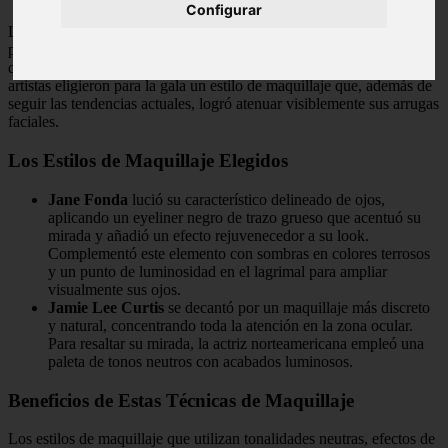
Configurar
Las actrices
Jamie Lee Curtis
(66 años) y
Jane Fonda
(82 años)
participaron en la ceremonia de los WIF Honors 2025, un evento
que tuvo lugar este jueves por la noche en Beverly Hills. Ambas
artistas eligieron para la gala un estilo de maquillaje que, además de
seguir las tendencias actuales, logró atenuar visiblemente sus arrugas
faciales.
Los Estilos de Maquillaje Elegidos
Jane Fonda
lució su característico delineado de ojos,
aplicando un eyeliner negro de trazo grueso que acentuó su
mirada y añadió un efecto rejuvenecedor a su look.
Complementó este elemento con sombras en colores terrosos
y un punto de luminosidad en el lagrimal para ampliar
visualmente sus ojos.
Jamie Lee Curtis
se decantó por un maquillaje más discreto
y natural, concentrando toda la atención en la zona ocular.
Para resaltar su mirada, la actriz norteamericana empleó una
paleta de tonos neutros con acabados luminosos.
Beneficios de Estas Técnicas de Maquillaje
Los estilos de maquillaje que utilizan tonalidades neutras, efectos de