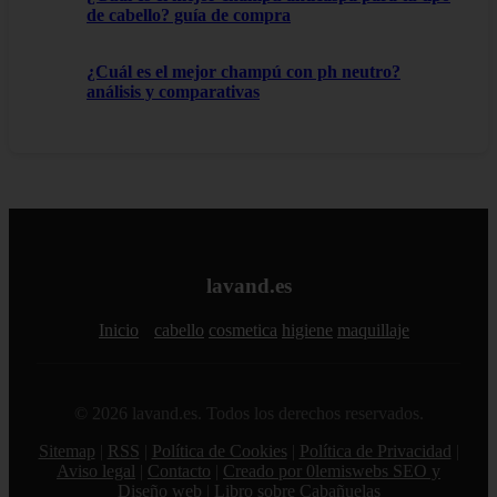
de cabello? guía de compra
¿Cuál es el mejor champú con ph neutro?
análisis y comparativas
lavand.es
Inicio
cabello
cosmetica
higiene
maquillaje
© 2026 lavand.es. Todos los derechos reservados.
Sitemap
|
RSS
|
Política de Cookies
|
Política de Privacidad
|
Aviso legal
|
Contacto
|
Creado por 0lemiswebs SEO y
Diseño web
|
Libro sobre Cabañuelas