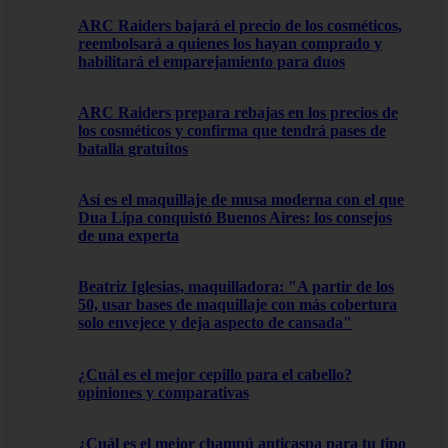
ARC Raiders bajará el precio de los cosméticos,
reembolsará a quienes los hayan comprado y
habilitará el emparejamiento para duos
ARC Raiders prepara rebajas en los precios de
los cosméticos y confirma que tendrá pases de
batalla gratuitos
Así es el maquillaje de musa moderna con el que
Dua Lipa conquistó Buenos Aires: los consejos
de una experta
Beatriz Iglesias, maquilladora: "A partir de los
50, usar bases de maquillaje con más cobertura
solo envejece y deja aspecto de cansada"
¿Cuál es el mejor cepillo para el cabello?
opiniones y comparativas
¿Cuál es el mejor champú anticaspa para tu tipo