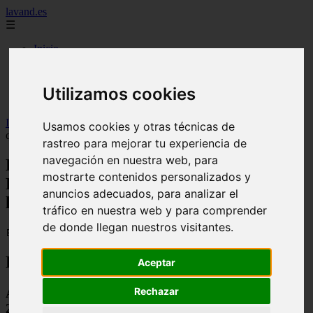
lavand.es
☰
Inicio
cabello
cosmetica
higiene
Utilizamos cookies
maquillaje
Inicio
>
lavand
>
El maquillaje de Jamie Lee Curtis y Jane Fonda
Usamos cookies y otras técnicas de
que ilumina la piel y disimula las líneas de expresión
rastreo para mejorar tu experiencia de
navegación en nuestra web, para
El maquillaje de Jamie Lee Curtis y Jane
mostrarte contenidos personalizados y
Fonda que ilumina la piel y disimula las
anuncios adecuados, para analizar el
líneas de expresión
tráfico en nuestra web y para comprender
de donde llegan nuestros visitantes.
📅 07/11/2025
Reformulación del Texto Original
Aceptar
Rechazar
Asistencia de Dos Iconos del Cine a los WIF Honors
2025