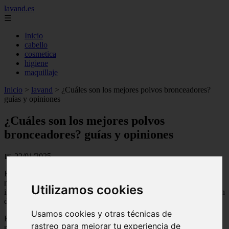
lavand.es
☰
Inicio
cabello
cosmetica
higiene
maquillaje
Inicio
>
lavand
>
¿Cuáles son los mejores polvos bronceadores?
guías y opiniones
¿Cuáles son los mejores polvos
bronceadores? guías y opiniones
📅 22/01/2025
Elegir entre
los mejores
polvos bronceadores
es tendencia en
materia de maquillaje. Y es que en este momento el look natural se
Utilizamos cookies
impone. La cosmética dejó de ser recargada y las mujeres se alejaron
de gruesas capas de polvo para lucir y sentirse seguras y hermosas.
Usamos cookies y otras técnicas de
En la actualidad, la consigna sobre arreglo personal es: “menos es
rastreo para mejorar tu experiencia de
más”.Para lograrlo nada mejor que los polvos de sol o
bronzing