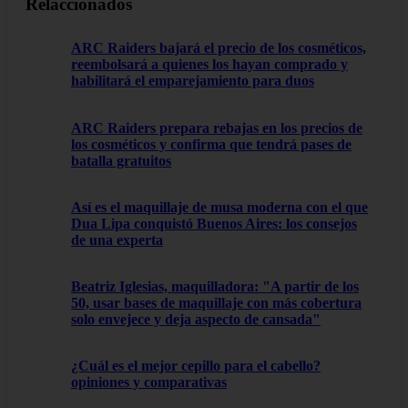
Relaccionados
ARC Raiders bajará el precio de los cosméticos,
reembolsará a quienes los hayan comprado y
habilitará el emparejamiento para duos
ARC Raiders prepara rebajas en los precios de
los cosméticos y confirma que tendrá pases de
batalla gratuitos
Así es el maquillaje de musa moderna con el que
Dua Lipa conquistó Buenos Aires: los consejos
de una experta
Beatriz Iglesias, maquilladora: "A partir de los
50, usar bases de maquillaje con más cobertura
solo envejece y deja aspecto de cansada"
¿Cuál es el mejor cepillo para el cabello?
opiniones y comparativas