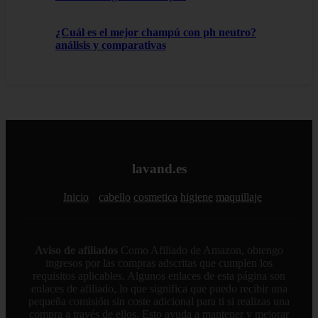
¿Cuál es el mejor champú con ph neutro?
análisis y comparativas
lavand.es
Inicio
cabello
cosmetica
higiene
maquillaje
Aviso de afiliados
Como Afiliado de Amazon, obtengo
ingresos por las compras adscritas que cumplen los
requisitos aplicables. Algunos enlaces de esta página son
enlaces de afiliado, lo que significa que puedo recibir una
pequeña comisión sin coste adicional para ti si realizas una
compra a través de ellos. Esto ayuda a mantener y mejorar