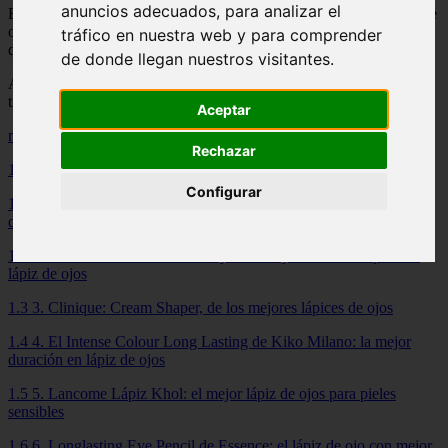
anuncios adecuados, para analizar el
El nombre del juego es duración, por lo tanto, los mejores lápices de
ojo (o lápices de maquillaje) solo son tan buenos como el resultado
tráfico en nuestra web y para comprender
que resista el día.
de donde llegan nuestros visitantes.
Al final, de nada sirve que se vea bien tras aplicarlo, pero que
transcurrido poco tiempo el efecto esté perdido o deteriorado.
Aceptar
mostrar
Rechazar
1 Comparativas de los mejores lápices de ojos.
Configurar
1.1 1. El mejor de los mejores lápices de ojo: Zuii organic, la cima
de la línea
1.2 2. Rimmel London Scandal Eyes: la mejor resistencia para un
lápiz de ojos
1.3 3. Clinique: Cream Shaper, de los mejores lápices de ojos
1.4 4. El Intense Colour Long Lasting de Kiko Milano: la mejor
duración en lápiz de ojos
1.5 5. Lancome Lápiz Khol: el mejor lápiz de ojos para pieles
sensibles
1.6 6. Longlasting Eye Pencil de Essence: el lápiz de ojo con mejor