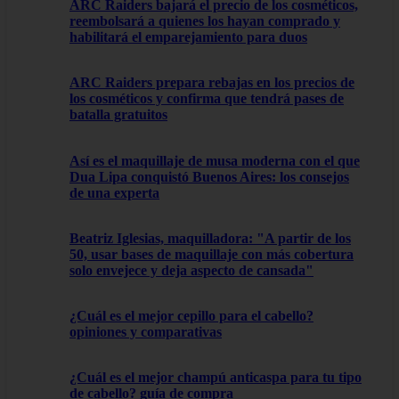
ARC Raiders bajará el precio de los cosméticos,
reembolsará a quienes los hayan comprado y
habilitará el emparejamiento para duos
ARC Raiders prepara rebajas en los precios de
los cosméticos y confirma que tendrá pases de
batalla gratuitos
Así es el maquillaje de musa moderna con el que
Dua Lipa conquistó Buenos Aires: los consejos
de una experta
Beatriz Iglesias, maquilladora: "A partir de los
50, usar bases de maquillaje con más cobertura
solo envejece y deja aspecto de cansada"
¿Cuál es el mejor cepillo para el cabello?
opiniones y comparativas
¿Cuál es el mejor champú anticaspa para tu tipo
de cabello? guía de compra