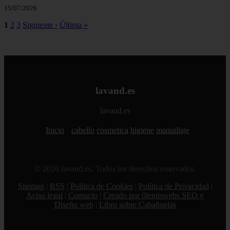
15/07/2026
1
2
3
Siguiente ›
Última »
lavand.es
lavand.es
Inicio
cabello
cosmetica
higiene
maquillaje
© 2026 lavand.es. Todos los derechos reservados.
Sitemap
|
RSS
|
Política de Cookies
|
Política de Privacidad
|
Aviso legal
|
Contacto
|
Creado por 0lemiswebs SEO y
Diseño web
|
Libro sobre Cabañuelas