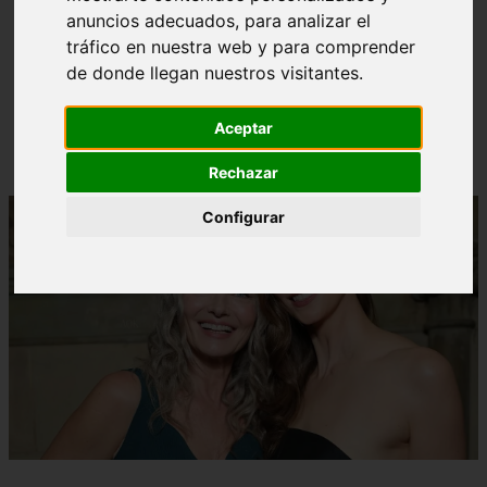
anuncios adecuados, para analizar el
¿Cuál es la mejor crema anticelulíticas? opiniones y
❮
❯
tráfico en nuestra web y para comprender
análisis
de donde llegan nuestros visitantes.
Aceptar
Rechazar
Configurar