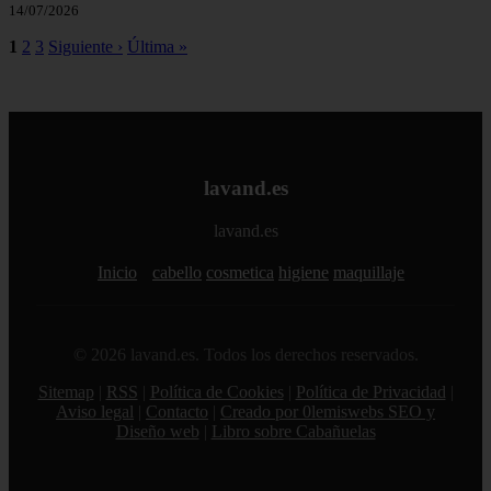
14/07/2026
1
2
3
Siguiente ›
Última »
lavand.es
lavand.es
Inicio
cabello
cosmetica
higiene
maquillaje
© 2026 lavand.es. Todos los derechos reservados.
Sitemap
|
RSS
|
Política de Cookies
|
Política de Privacidad
|
Aviso legal
|
Contacto
|
Creado por 0lemiswebs SEO y
Diseño web
|
Libro sobre Cabañuelas