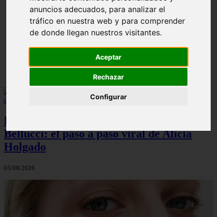
anuncios adecuados, para analizar el
¿Cuál es la mejor crema anticelulíticas? opiniones y
❮
❯
tráfico en nuestra web y para comprender
análisis
de donde llegan nuestros visitantes.
Aceptar
Rechazar
Configurar
El maquillaje atemporal de Monica
Bellucci: el paso a paso viral de Alicia
Holgado
05/08/2026