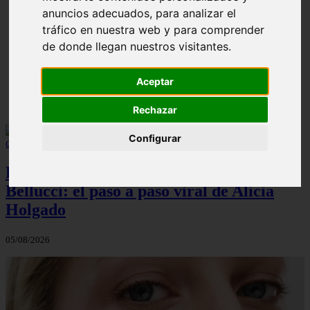
anuncios adecuados, para analizar el
¿Cuál es la mejor crema anticelulíticas? opiniones y
❮
❯
tráfico en nuestra web y para comprender
análisis
de donde llegan nuestros visitantes.
Aceptar
Rechazar
Configurar
El maquillaje atemporal de Monica
Bellucci: el paso a paso viral de Alicia
Holgado
05/08/2026