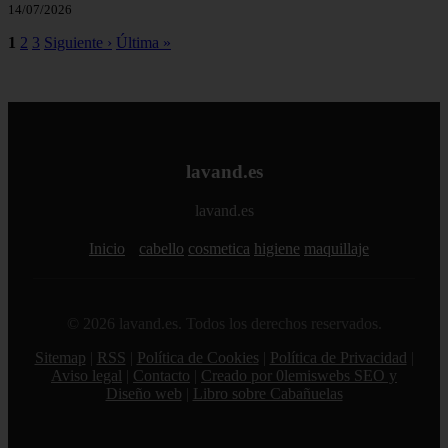
14/07/2026
1
2
3
Siguiente ›
Última »
lavand.es
lavand.es
Inicio
cabello
cosmetica
higiene
maquillaje
© 2026 lavand.es. Todos los derechos reservados.
Sitemap
|
RSS
|
Política de Cookies
|
Política de Privacidad
|
Aviso legal
|
Contacto
|
Creado por 0lemiswebs SEO y
Diseño web
|
Libro sobre Cabañuelas