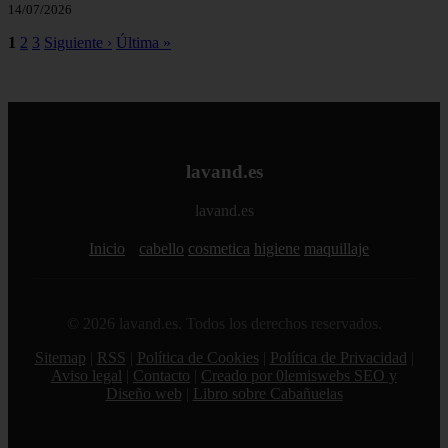
14/07/2026
1
2
3
Siguiente ›
Última »
lavand.es
lavand.es
Inicio
cabello
cosmetica
higiene
maquillaje
© 2026 lavand.es. Todos los derechos reservados.
Sitemap
|
RSS
|
Política de Cookies
|
Política de Privacidad
|
Aviso legal
|
Contacto
|
Creado por 0lemiswebs SEO y
Diseño web
|
Libro sobre Cabañuelas