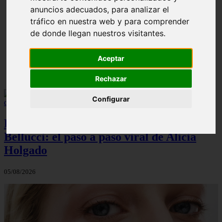
anuncios adecuados, para analizar el
¿Cuál es la mejor crema anticelulíticas? opiniones y
❮
❯
tráfico en nuestra web y para comprender
análisis
de donde llegan nuestros visitantes.
Aceptar
Rechazar
Configurar
El maquillaje atemporal de Monica
Bellucci: el paso a paso viral de Alicia
Holgado
05/08/2026