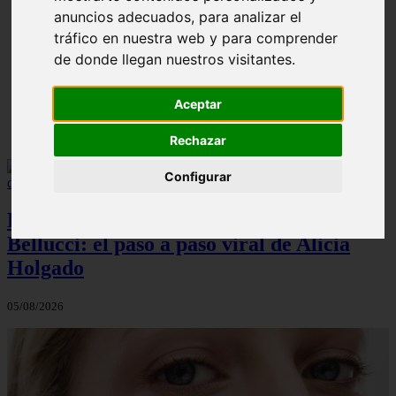
anuncios adecuados, para analizar el
¿Cuál es la mejor crema anticelulíticas? opiniones y
❮
❯
tráfico en nuestra web y para comprender
análisis
de donde llegan nuestros visitantes.
Aceptar
Rechazar
Configurar
El maquillaje atemporal de Monica
Bellucci: el paso a paso viral de Alicia
Holgado
05/08/2026