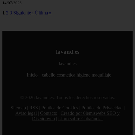
14/07/2026
1
2
3
Siguiente ›
Última »
lavand.es
lavand.es
Inicio
cabello
cosmetica
higiene
maquillaje
© 2026 lavand.es. Todos los derechos reservados.
Sitemap
|
RSS
|
Política de Cookies
|
Política de Privacidad
|
Aviso legal
|
Contacto
|
Creado por 0lemiswebs SEO y
Diseño web
|
Libro sobre Cabañuelas